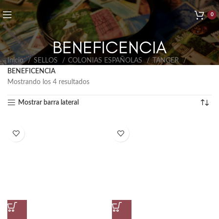
0
BENEFICENCIA
Inicio
SELLOS
COLONIAS ESPAÑOLAS
TANGER
BENEFICENCIA
Mostrando los 4 resultados
Mostrar barra lateral