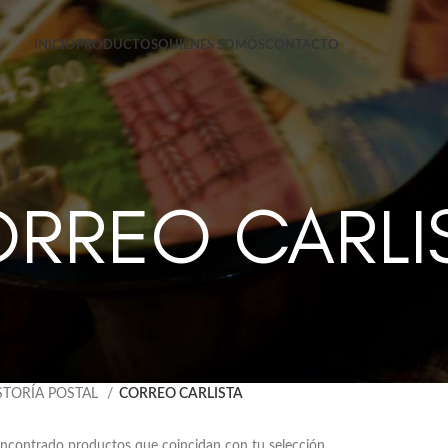
INICIO
PRODUCTOS
QUIENES SOMOS
CONTACTO
RREO CARLI
STORÍA POSTAL
CORREO CARLISTA
ncontrado productos que coincidan con tu selección.