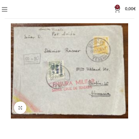
0
0,00
€
Click to enlarge