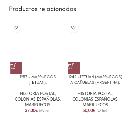
Productos relacionados
195
1937.- MARRUECOS
1942.-TETUAN (MARRUECOS)
(TETUAN).
A CAÑUELAS (ARGENTINA).
HISTORÍA POSTAL
,
HISTORÍA POSTAL
,
C
COLONIAS ESPAÑOLAS
,
COLONIAS ESPAÑOLAS
,
MARRUECOS
MARRUECOS
37,00
€
50,00
€
IVA incl.
IVA incl.