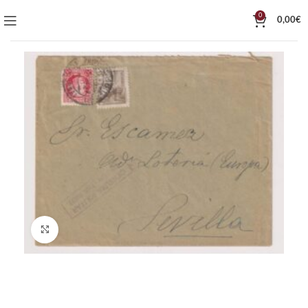
0
0,00
€
Click to enlarge