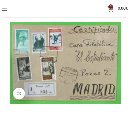
0
0,00
€
Click to enlarge