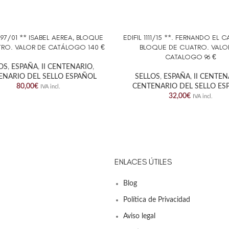
1097/01 ** ISABEL AEREA, BLOQUE
EDIFIL 1111/15 **. FERNANDO EL 
AL CARRITO
AÑADIR AL CARRITO
RO. VALOR DE CATÁLOGO 140 €
BLOQUE DE CUATRO. VALO
CATALOGO 96 €
OS
,
ESPAÑA
,
II CENTENARIO
,
ENARIO DEL SELLO ESPAÑOL
SELLOS
,
ESPAÑA
,
II CENTE
80,00
€
CENTENARIO DEL SELLO ES
IVA incl.
32,00
€
IVA incl.
ENLACES ÚTILES
Blog
Política de Privacidad
Aviso legal