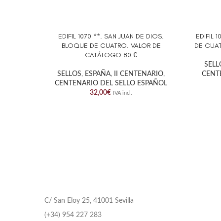
EDIFIL 1070 **. SAN JUAN DE DIOS.
EDIFIL 
AÑADIR AL CARRITO
AÑADIR 
BLOQUE DE CUATRO. VALOR DE
DE CUAT
CATÁLOGO 80 €
SELL
SELLOS
,
ESPAÑA
,
II CENTENARIO
,
CENT
CENTENARIO DEL SELLO ESPAÑOL
32,00
€
IVA incl.
C/ San Eloy 25, 41001 Sevilla
(+34) 954 227 283