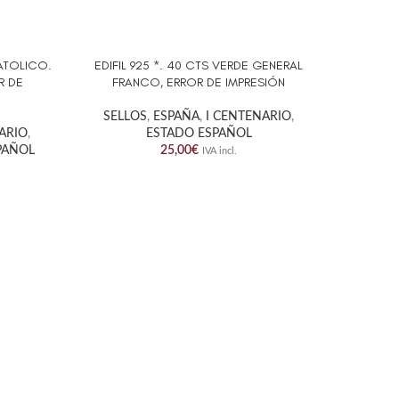
CATOLICO.
EDIFIL 925 *. 40 CTS VERDE GENERAL
EDIFIL
AÑADIR AL CARRITO
AÑADIR A
R DE
FRANCO, ERROR DE IMPRESIÓN
FRANCO.
SELLOS
,
ESPAÑA
,
I CENTENARIO
,
NARIO
,
ESTADO ESPAÑOL
SELL
PAÑOL
25,00
€
IVA incl.