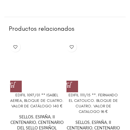
Productos relacionados
EDIFIL 1097/01 ** ISABEL
EDIFIL 1111/15 **. FERNANDO
ED
AEREA, BLOQUE DE CUATRO.
EL CATOLICO. BLOQUE DE
G
VALOR DE CATÁLOGO 140 €
CUATRO. VALOR DE
CATALOGO 96 €
SELLOS
,
ESPAÑA
,
II
CENTENARIO
,
CENTENARIO
SELLOS
,
ESPAÑA
,
II
DEL SELLO ESPAÑOL
CENTENARIO
,
CENTENARIO