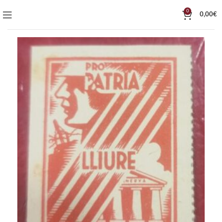
0
0,00
€