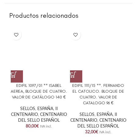
Productos relacionados
EDIFIL 1097/01 ** ISABEL
EDIFIL 1111/15 **. FERNANDO
E
AEREA, BLOQUE DE CUATRO.
EL CATOLICO. BLOQUE DE
GEN
VALOR DE CATÁLOGO 140 €
CUATRO. VALOR DE
CATALOGO 96 €
SELLOS
,
ESPAÑA
,
II
CENTENARIO
,
CENTENARIO
SELLOS
,
ESPAÑA
,
II
DEL SELLO ESPAÑOL
CENTENARIO
,
CENTENARIO
80,00
€
DEL SELLO ESPAÑOL
IVA incl.
32,00
€
IVA incl.