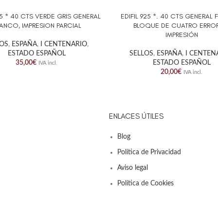
25 * 40 CTS VERDE GRIS GENERAL
EDIFIL 925 *. 40 CTS GENERAL
AL CARRITO
AÑADIR AL CARRITO
ANCO, IMPRESION PARCIAL
BLOQUE DE CUATRO ERRO
IMPRESIÓN
LOS
,
ESPAÑA
,
I CENTENARIO
,
ESTADO ESPAÑOL
SELLOS
,
ESPAÑA
,
I CENTEN
35,00
€
ESTADO ESPAÑOL
IVA incl.
20,00
€
IVA incl.
ENLACES ÚTILES
Blog
Política de Privacidad
Aviso legal
Política de Cookies