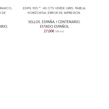
 FRANCO,
EDIFIL 925 *. 40 CTS VERDE GRIS. PAREJA
AÑADIR AL CARRITO
EDIFI
AÑADIR A
R DE
HORIZONTAL ERROR DE IMPRESIÓN.
GENERA
SELLOS
,
ESPAÑA
,
I CENTENARIO
,
SELL
ARIO
,
ESTADO ESPAÑOL
27,00
€
IVA incl.