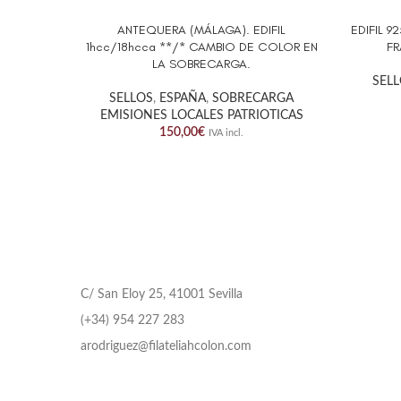
ANTEQUERA (MÁLAGA). EDIFIL
EDIFIL 9
AÑADIR AL CARRITO
AÑADIR 
1hcc/18hcca **/* CAMBIO DE COLOR EN
FR
LA SOBRECARGA.
SEL
SELLOS
,
ESPAÑA
,
SOBRECARGA
EMISIONES LOCALES PATRIOTICAS
150,00
€
IVA incl.
C/ San Eloy 25, 41001 Sevilla
(+34) 954 227 283
arodriguez@filateliahcolon.com