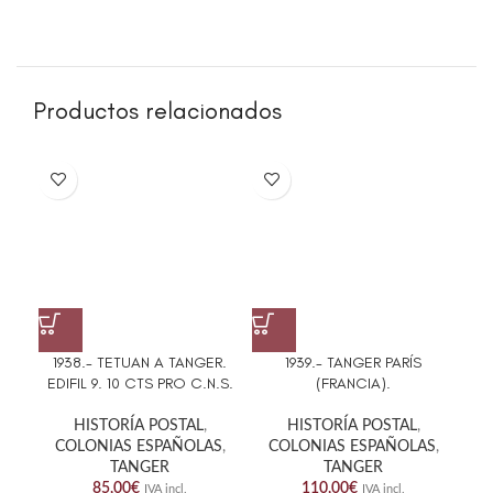
Productos relacionados
1938.- TETUAN A TANGER.
1939.- TANGER PARÍS
194
EDIFIL 9. 10 CTS PRO C.N.S.
(FRANCIA).
A 
HISTORÍA POSTAL
,
HISTORÍA POSTAL
,
COLONIAS ESPAÑOLAS
,
COLONIAS ESPAÑOLAS
,
C
TANGER
TANGER
85,00
€
110,00
€
IVA incl.
IVA incl.