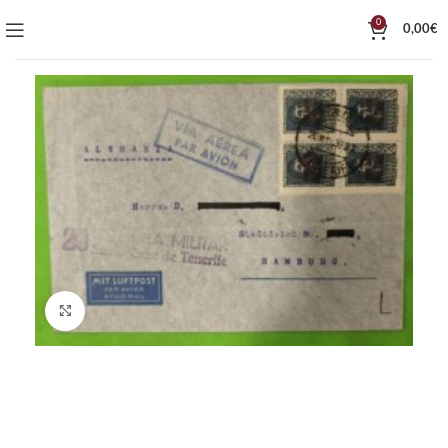
0
0,00
€
Click to enlarge