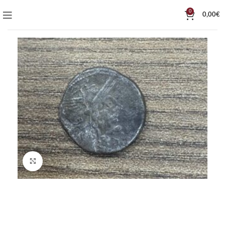
0
0,00
€
Click to enlarge