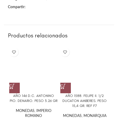
Compartir:
Productos relacionados
AÑO 146 D.C. ANTONINO
AÑO 1588. FELIPE II. 1/2
PIO. DENARIO. PESO 3.26 GR
DUCATON AMBERES. PESO
REA
15,4 GR. REF F7
MONEDAS
,
IMPERIO
ROMANO
MONEDAS
,
MONARQUIA
M