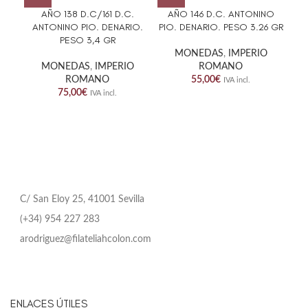
AÑO 138 D.C/161 D.C.
AÑO 146 D.C. ANTONINO
ANTONINO PIO. DENARIO.
PIO. DENARIO. PESO 3.26 GR
REA
PESO 3,4 GR
MONEDAS
,
IMPERIO
MONEDAS
,
IMPERIO
ROMANO
M
ROMANO
55,00
€
IVA incl.
75,00
€
IVA incl.
C/ San Eloy 25, 41001 Sevilla
(+34) 954 227 283
arodriguez@filateliahcolon.com
ENLACES ÚTILES