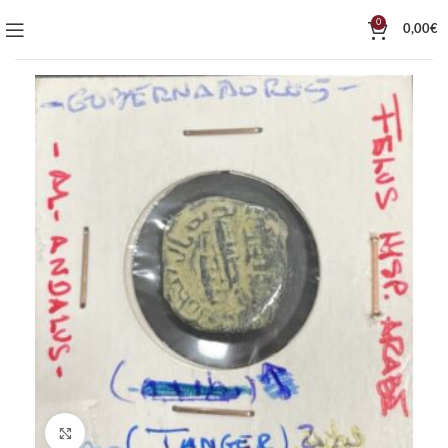
0
0,00
€
Click to enlarge