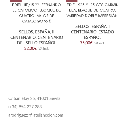
EDIFIL 1111/15 **. FERNANDO
EDIFIL 923 *. 25 CTS CARMÍN
ED
EL CATOLICO. BLOQUE DE
LILA, BLAQUE DE CUATRO,
G
CUATRO. VALOR DE
VARIEDAD DOBLE IMPRESIÓN.
CATALOGO 96 €
SELLOS
,
ESPAÑA
,
I
SELLOS
,
ESPAÑA
,
II
CENTENARIO
,
ESTADO
CENTENARIO
,
CENTENARIO
ESPAÑOL
DEL SELLO ESPAÑOL
75,00
€
IVA incl.
32,00
€
IVA incl.
C/ San Eloy 25, 41001 Sevilla
(+34) 954 227 283
arodriguez@filateliahcolon.com