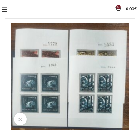
0
0,00
€
Click to enlarge