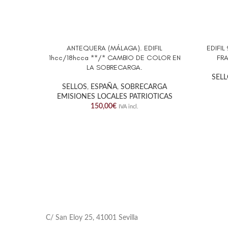
ANTEQUERA (MÁLAGA). EDIFIL
EDIFIL
AÑADIR AL CARRITO
AÑADIR 
1hcc/18hcca **/* CAMBIO DE COLOR EN
FR
LA SOBRECARGA.
SEL
SELLOS
,
ESPAÑA
,
SOBRECARGA
EMISIONES LOCALES PATRIOTICAS
150,00
€
IVA incl.
C/ San Eloy 25, 41001 Sevilla