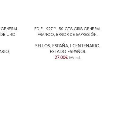
S GENERAL
EDIFIL 927 *. 50 CTS GRIS GENERAL
MADRID
AÑADIR AL CARRITO
AÑADIR A
 DE UNO
FRANCO, ERROR DE IMPRESIÓN.
SERI
SELLOS
,
ESPAÑA
,
I CENTENARIO
,
SEL
ARIO
,
ESTADO ESPAÑOL
ES
27,00
€
IVA incl.