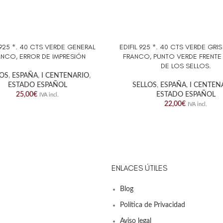
 925 *. 40 CTS VERDE GENERAL
EDIFIL 925 *. 40 CTS VERDE GRI
AL CARRITO
AÑADIR AL CARRITO
ANCO, ERROR DE IMPRESIÓN
FRANCO, PUNTO VERDE FRENTE
DE LOS SELLOS.
LOS
,
ESPAÑA
,
I CENTENARIO
,
ESTADO ESPAÑOL
SELLOS
,
ESPAÑA
,
I CENTEN
25,00
€
ESTADO ESPAÑOL
IVA incl.
22,00
€
IVA incl.
ENLACES ÚTILES
Blog
Política de Privacidad
Aviso legal