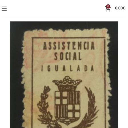
0
0,00
€