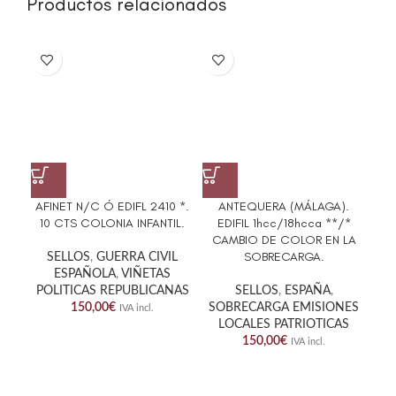
Productos relacionados
AFINET N/C Ó EDIFL 2410 *.
ANTEQUERA (MÁLAGA).
ED
10 CTS COLONIA INFANTIL.
EDIFIL 1hcc/18hcca **/*
G
CAMBIO DE COLOR EN LA
SOBRECARGA.
SELLOS
,
GUERRA CIVIL
ESPAÑOLA
,
VIÑETAS
POLITICAS REPUBLICANAS
SELLOS
,
ESPAÑA
,
150,00
€
SOBRECARGA EMISIONES
IVA incl.
LOCALES PATRIOTICAS
150,00
€
IVA incl.