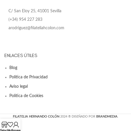
C/ San Eloy 25, 41001 Sevilla
(+34) 954 227 283
arodriguez@filateliahcolon.com
ENLACES ÚTILES
Blog
Política de Privacidad
Aviso legal
Política de Cookies
FILATELIA HERNANDO COLÓN
2024 ® DISEÑADO POR
BRANDMEDIA
.
Lista de deseos
Tienda
Mi cuenta