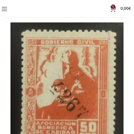
0
0,00
€