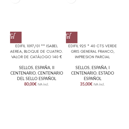
EDIFIL 1097/01 ** ISABEL
EDIFIL 925 * 40 CTS VERDE
ED
AEREA, BLOQUE DE CUATRO.
GRIS GENERAL FRANCO,
GR
VALOR DE CATÁLOGO 140 €
IMPRESION PARCIAL
SELLOS
,
ESPAÑA
,
II
SELLOS
,
ESPAÑA
,
I
CENTENARIO
,
CENTENARIO
CENTENARIO
,
ESTADO
DEL SELLO ESPAÑOL
ESPAÑOL
80,00
€
35,00
€
IVA incl.
IVA incl.