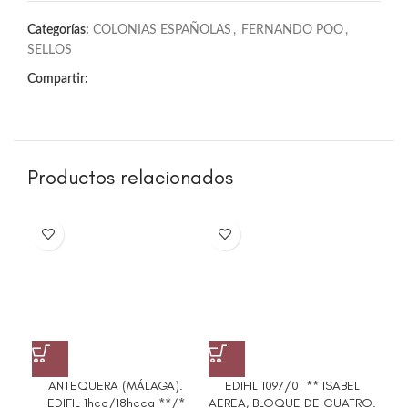
Categorías:
COLONIAS ESPAÑOLAS
,
FERNANDO POO
,
SELLOS
Compartir:
Productos relacionados
ANTEQUERA (MÁLAGA).
EDIFIL 1097/01 ** ISABEL
ED
EDIFIL 1hcc/18hcca **/*
AEREA, BLOQUE DE CUATRO.
C