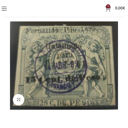
0
0,00
€
Click to enlarge