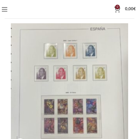
0
0,00
€