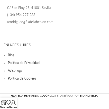
C/ San Eloy 25, 41001 Sevilla
(+34) 954 227 283
arodriguez@filateliahcolon.com
ENLACES ÚTILES
Blog
Política de Privacidad
Aviso legal
Política de Cookies
FILATELIA HERNANDO COLÓN
2024 ® DISEÑADO POR
BRANDMEDIA
.
Lista de deseos
Tienda
Mi cuenta