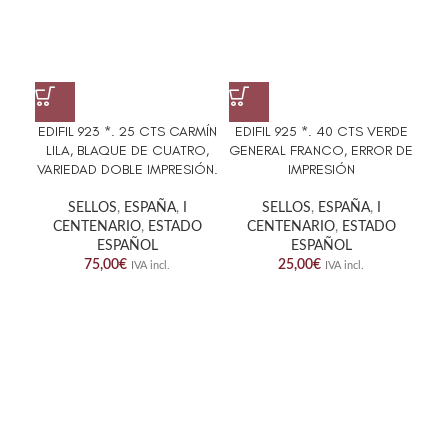
EDIFIL 923 *. 25 CTS CARMÍN
EDIFIL 925 *. 40 CTS VERDE
EDI
LILA, BLAQUE DE CUATRO,
GENERAL FRANCO, ERROR DE
OSC
VARIEDAD DOBLE IMPRESIÓN.
IMPRESIÓN
SELLOS
,
ESPAÑA
,
I
SELLOS
,
ESPAÑA
,
I
CENTENARIO
,
ESTADO
CENTENARIO
,
ESTADO
ESPAÑOL
ESPAÑOL
75,00
€
25,00
€
IVA incl.
IVA incl.