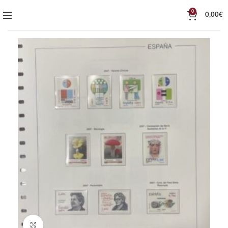
0
0,00
€
Click to enlarge