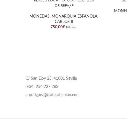
REALES PLATA POTOSI. PESO 25,6
SE
GR.REFA/F
MONE
MONEDAS
,
MONARQUIA ESPAÑOLA
,
CARLOS II
750,00
€
IVA incl.
C/ San Eloy 25, 41001 Sevilla
(+34) 954 227 283
arodriguez@filateliahcolon.com