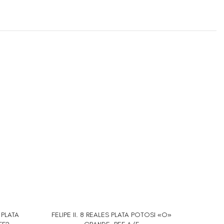
 PLATA
FELIPE II. 8 REALES PLATA POTOSI «O»
FELIPE 
AÑADIR AL CARRITO
AÑADIR A