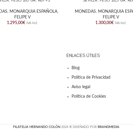
VILLA. PESO 26,1 GR. REF F3
SEVILLA. PESO 26,3 GR. RE
DAS
,
MONARQUIA ESPAÑOLA
,
MONEDAS
,
MONARQUIA ESP
FELIPE V
FELIPE V
1.295,00
€
1.300,00
€
IVA incl.
IVA incl.
ENLACES ÚTILES
Blog
Política de Privacidad
Aviso legal
Política de Cookies
FILATELIA HERNANDO COLÓN
2024 ® DISEÑADO POR
BRANDMEDIA
.