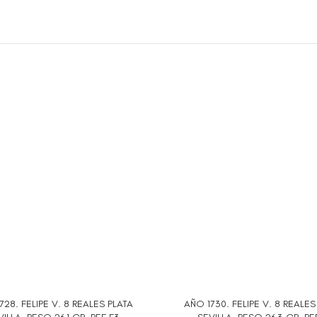
728. FELIPE V. 8 REALES PLATA
AÑO 1730. FELIPE V. 8 REALES
AL CARRITO
AÑADIR AL CARRITO