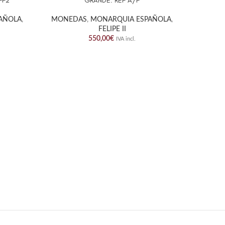
FF2
GRANDE. REF A/F
AÑOLA
,
MONEDAS
,
MONARQUIA ESPAÑOLA
,
MONE
FELIPE II
550,00
€
IVA incl.