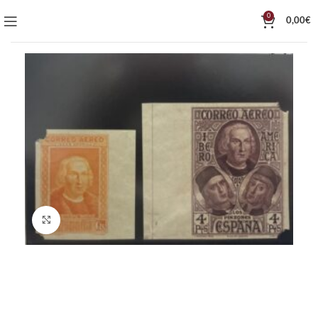
0
0,00
€
Click to enlarge