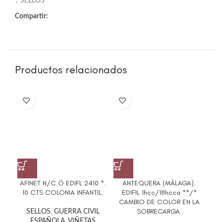
,
SELLOS
Compartir:
Productos relacionados
AFINET N/C Ó EDIFL 2410 *.
ANTEQUERA (MÁLAGA).
ED
10 CTS COLONIA INFANTIL.
EDIFIL 1hcc/18hcca **/*
C
CAMBIO DE COLOR EN LA
SOBRECARGA.
SELLOS
,
GUERRA CIVIL
ESPAÑOLA
,
VIÑETAS