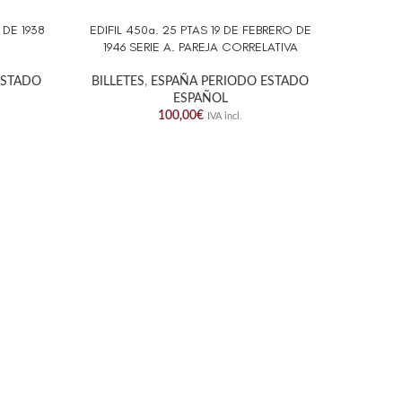
 DE 1938
EDIFIL 450a. 25 PTAS 19 DE FEBRERO DE
EDIFIL 
AÑADIR AL CARRITO
AÑADIR A
1946 SERIE A. PAREJA CORRELATIVA
1
ESTADO
BILLETES
,
ESPAÑA PERIODO ESTADO
BILLET
ESPAÑOL
100,00
€
IVA incl.