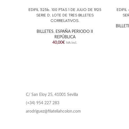
EDIFIL 323b. 100 PTAS 1 DE JULIO DE 1925
EDIFIL
AÑADIR AL CARRITO
AÑADIR 
SERIE D. LOTE DE TRES BILLETES
SER
CORRELATIVOS.
BILLET
BILLETES
,
ESPAÑA PERIODO II
REPÚBLICA
40,00
€
IVA incl.
C/ San Eloy 25, 41001 Sevilla
(+34) 954 227 283
arodriguez@filateliahcolon.com