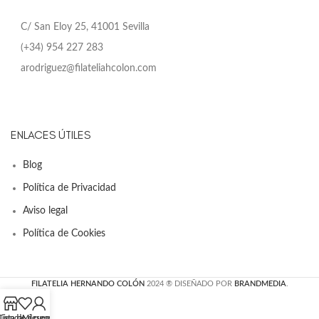
C/ San Eloy 25, 41001 Sevilla
(+34) 954 227 283
arodriguez@filateliahcolon.com
ENLACES ÚTILES
Blog
Política de Privacidad
Aviso legal
Política de Cookies
FILATELIA HERNANDO COLÓN
2024 ® DISEÑADO POR
BRANDMEDIA
.
Lista de deseos
Tienda
Mi cuenta