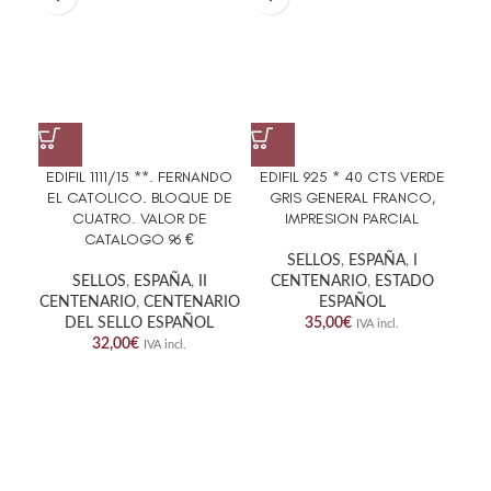
EDIFIL 1111/15 **. FERNANDO
EDIFIL 925 * 40 CTS VERDE
ED
EL CATOLICO. BLOQUE DE
GRIS GENERAL FRANCO,
GEN
CUATRO. VALOR DE
IMPRESION PARCIAL
CATALOGO 96 €
SELLOS
,
ESPAÑA
,
I
SELLOS
,
ESPAÑA
,
II
CENTENARIO
,
ESTADO
CENTENARIO
,
CENTENARIO
ESPAÑOL
DEL SELLO ESPAÑOL
35,00
€
IVA incl.
32,00
€
IVA incl.