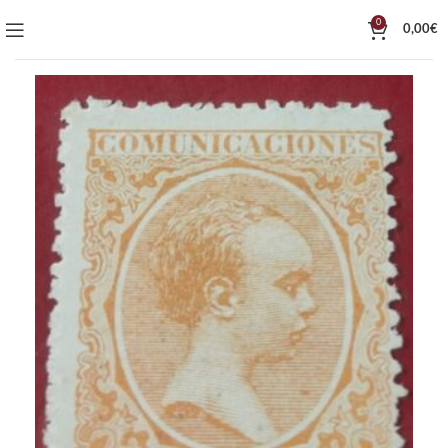
0
0,00
€