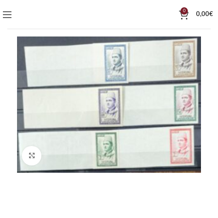
0
0,00
€
Click to enlarge