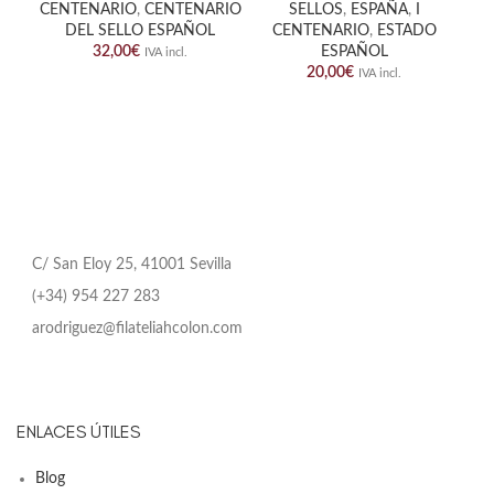
CENTENARIO
,
CENTENARIO
SELLOS
,
ESPAÑA
,
I
DEL SELLO ESPAÑOL
CENTENARIO
,
ESTADO
32,00
€
ESPAÑOL
IVA incl.
20,00
€
IVA incl.
C/ San Eloy 25, 41001 Sevilla
(+34) 954 227 283
arodriguez@filateliahcolon.com
ENLACES ÚTILES
Blog