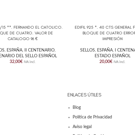
111/15 **. FERNANDO EL CATOLICO.
EDIFIL 925 *. 40 CTS GENERAL
AL CARRITO
AÑADIR AL CARRITO
QUE DE CUATRO. VALOR DE
BLOQUE DE CUATRO ERRO
CATALOGO 96 €
IMPRESIÓN
OS
,
ESPAÑA
,
II CENTENARIO
,
SELLOS
,
ESPAÑA
,
I CENTEN
ENARIO DEL SELLO ESPAÑOL
ESTADO ESPAÑOL
32,00
€
20,00
€
IVA incl.
IVA incl.
ENLACES ÚTILES
Blog
Política de Privacidad
Aviso legal