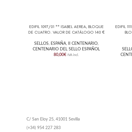
EDIFIL 1097/01 ** ISABEL AEREA, BLOQUE
EDIFIL 1
AÑADIR AL CARRITO
AÑADIR 
DE CUATRO. VALOR DE CATÁLOGO 140 €
BLO
SELLOS
,
ESPAÑA
,
II CENTENARIO
,
CENTENARIO DEL SELLO ESPAÑOL
SELL
80,00
€
CENT
IVA incl.
C/ San Eloy 25, 41001 Sevilla
(+34) 954 227 283