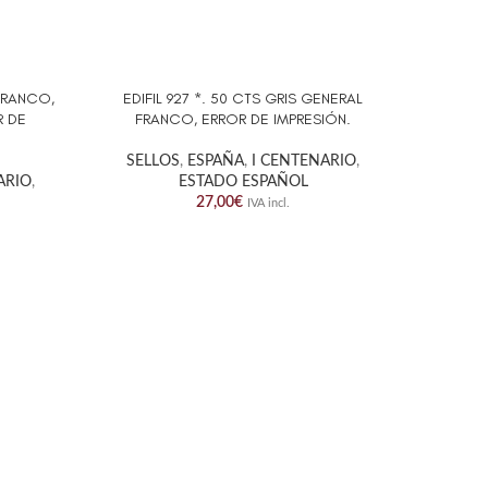
 FRANCO,
EDIFIL 927 *. 50 CTS GRIS GENERAL
EDIFI
AÑADIR AL CARRITO
AÑADIR A
R DE
FRANCO, ERROR DE IMPRESIÓN.
FRANCO
SELLOS
,
ESPAÑA
,
I CENTENARIO
,
ARIO
,
ESTADO ESPAÑOL
SELL
27,00
€
IVA incl.