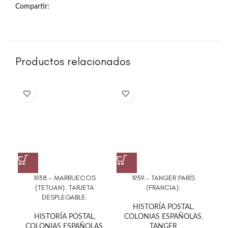
Compartir:
Productos relacionados
195
1938.- MARRUECOS
1939.- TANGER PARÍS
(TETUAN). TARJETA
(FRANCIA).
DESPLEGABLE.
HISTORÍA POSTAL
,
C
HISTORÍA POSTAL
,
COLONIAS ESPAÑOLAS
,
COLONIAS ESPAÑOLAS
,
TANGER