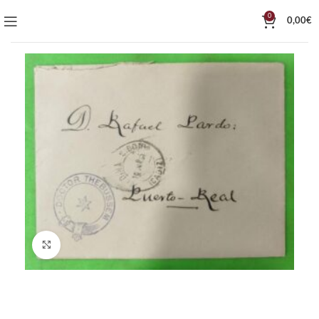
0
0,00
€
Click to enlarge