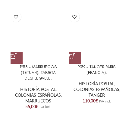
1938.- MARRUECOS
1939.- TANGER PARÍS
194
(TETUAN). TARJETA
(FRANCIA).
A 
DESPLEGABLE.
HISTORÍA POSTAL
,
HISTORÍA POSTAL
,
COLONIAS ESPAÑOLAS
,
C
COLONIAS ESPAÑOLAS
,
TANGER
MARRUECOS
110,00
€
IVA incl.
55,00
€
IVA incl.