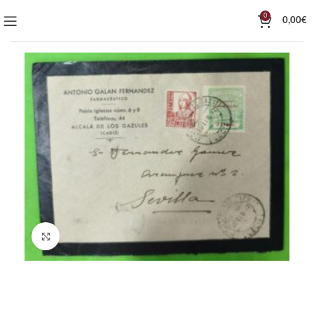
0
0,00
€
Click to enlarge