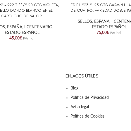
922 + 922 T **/* 20 CTS VIOLETA,
EDIFIL 923 *. 25 CTS CARMÍN LIL
AL CARRITO
AÑADIR AL CARRITO
SELLO DONDO BLANCO EN EL
DE CUATRO, VARIEDAD DOBLE IM
CARTUCHO DE VALOR.
SELLOS
,
ESPAÑA
,
I CENTEN
LOS
,
ESPAÑA
,
I CENTENARIO
,
ESTADO ESPAÑOL
ESTADO ESPAÑOL
75,00
€
IVA incl.
45,00
€
IVA incl.
ENLACES ÚTILES
Blog
Política de Privacidad
Aviso legal
Política de Cookies