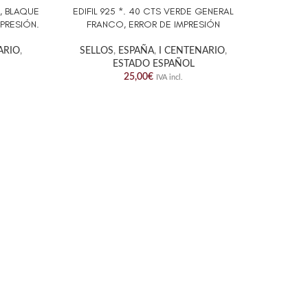
A, BLAQUE
EDIFIL 925 *. 40 CTS VERDE GENERAL
EDIFIL
AÑADIR AL CARRITO
AÑADIR A
PRESIÓN.
FRANCO, ERROR DE IMPRESIÓN
FRANCO.
ARIO
,
SELLOS
,
ESPAÑA
,
I CENTENARIO
,
ESTADO ESPAÑOL
SELL
25,00
€
IVA incl.