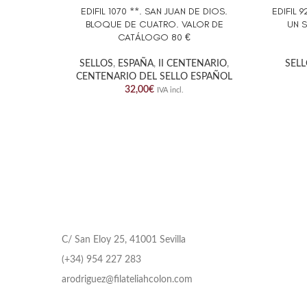
EDIFIL 1070 **. SAN JUAN DE DIOS.
EDIFIL 
AÑADIR AL CARRITO
AÑADIR 
BLOQUE DE CUATRO. VALOR DE
UN 
CATÁLOGO 80 €
SELLOS
,
ESPAÑA
,
II CENTENARIO
,
SEL
CENTENARIO DEL SELLO ESPAÑOL
32,00
€
IVA incl.
C/ San Eloy 25, 41001 Sevilla
(+34) 954 227 283
arodriguez@filateliahcolon.com