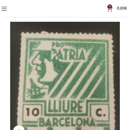
0
0,00
€