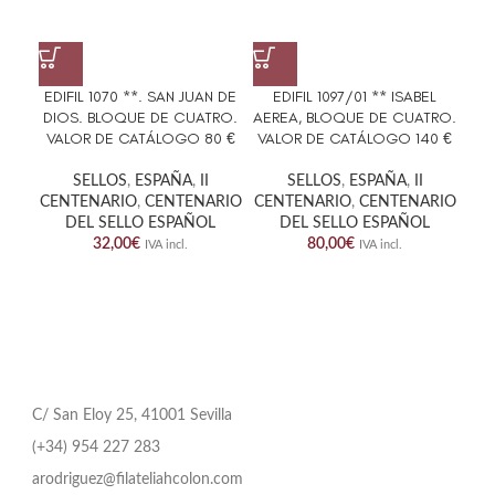
EDIFIL 1070 **. SAN JUAN DE
EDIFIL 1097/01 ** ISABEL
ED
DIOS. BLOQUE DE CUATRO.
AEREA, BLOQUE DE CUATRO.
EL
VALOR DE CATÁLOGO 80 €
VALOR DE CATÁLOGO 140 €
SELLOS
,
ESPAÑA
,
II
SELLOS
,
ESPAÑA
,
II
CENTENARIO
,
CENTENARIO
CENTENARIO
,
CENTENARIO
DEL SELLO ESPAÑOL
DEL SELLO ESPAÑOL
CE
32,00
€
80,00
€
IVA incl.
IVA incl.
C/ San Eloy 25, 41001 Sevilla
(+34) 954 227 283
arodriguez@filateliahcolon.com