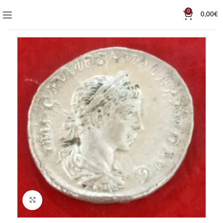
0
0,00
€
Click to enlarge