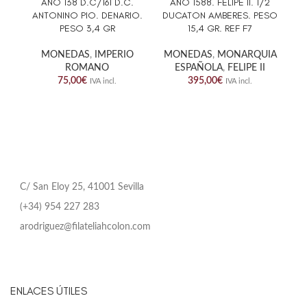
AÑO 138 D.C/161 D.C.
AÑO 1588. FELIPE II. 1/2
ANTONINO PIO. DENARIO.
DUCATON AMBERES. PESO
3
PESO 3,4 GR
15,4 GR. REF F7
P
MONEDAS
,
IMPERIO
MONEDAS
,
MONARQUIA
ROMANO
ESPAÑOLA
,
FELIPE II
M
75,00
€
395,00
€
IVA incl.
IVA incl.
C/ San Eloy 25, 41001 Sevilla
(+34) 954 227 283
arodriguez@filateliahcolon.com
ENLACES ÚTILES