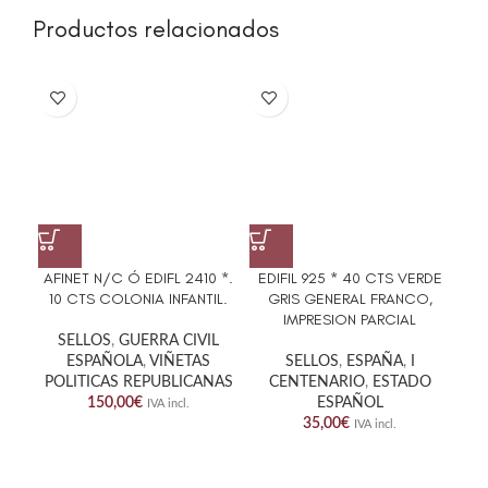
Productos relacionados
AFINET N/C Ó EDIFL 2410 *.
EDIFIL 925 * 40 CTS VERDE
MA
10 CTS COLONIA INFANTIL.
GRIS GENERAL FRANCO,
IMPRESION PARCIAL
SELLOS
,
GUERRA CIVIL
ESPAÑOLA
,
VIÑETAS
SELLOS
,
ESPAÑA
,
I
SE
POLITICAS REPUBLICANAS
CENTENARIO
,
ESTADO
C
150,00
€
ESPAÑOL
IVA incl.
35,00
€
IVA incl.