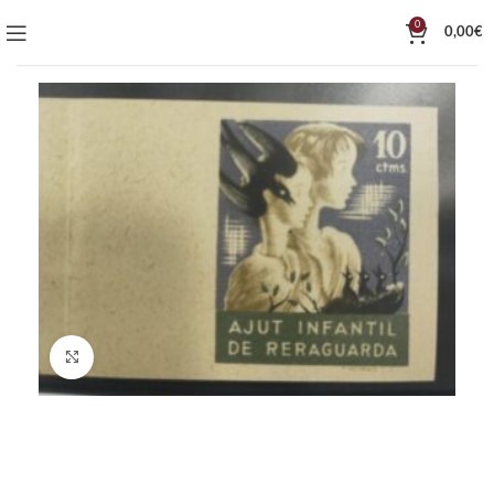
0
0,00
€
Click to enlarge