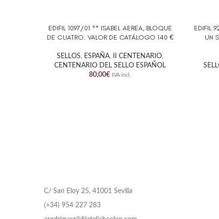
EDIFIL 1097/01 ** ISABEL AEREA, BLOQUE
EDIFIL 
AÑADIR AL CARRITO
AÑADIR 
DE CUATRO. VALOR DE CATÁLOGO 140 €
UN 
SELLOS
,
ESPAÑA
,
II CENTENARIO
,
CENTENARIO DEL SELLO ESPAÑOL
SEL
80,00
€
IVA incl.
C/ San Eloy 25, 41001 Sevilla
(+34) 954 227 283