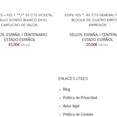
922 + 922 T **/* 20 CTS VIOLETA,
EDIFIL 925 *. 40 CTS GENERAL
AL CARRITO
AÑADIR AL CARRITO
SELLO DONDO BLANCO EN EL
BLOQUE DE CUATRO ERRO
CARTUCHO DE VALOR.
IMPRESIÓN
LOS
,
ESPAÑA
,
I CENTENARIO
,
SELLOS
,
ESPAÑA
,
I CENTEN
ESTADO ESPAÑOL
ESTADO ESPAÑOL
45,00
€
20,00
€
IVA incl.
IVA incl.
ENLACES ÚTILES
Blog
Política de Privacidad
Aviso legal
Política de Cookies