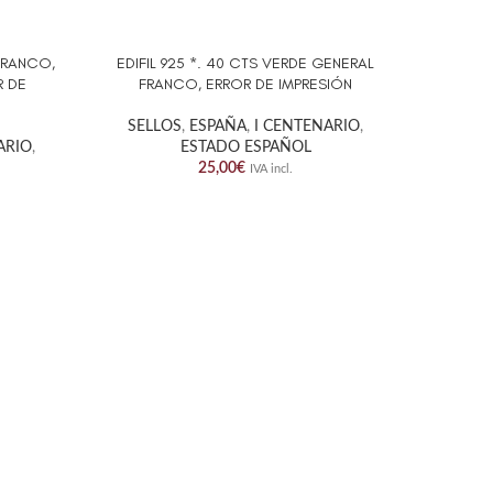
 FRANCO,
EDIFIL 925 *. 40 CTS VERDE GENERAL
EDIFIL
AÑADIR AL CARRITO
AÑADIR A
R DE
FRANCO, ERROR DE IMPRESIÓN
GENERA
SELLOS
,
ESPAÑA
,
I CENTENARIO
,
ARIO
,
ESTADO ESPAÑOL
SELL
25,00
€
IVA incl.