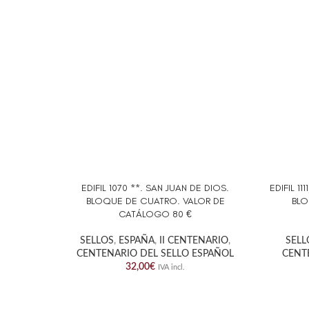
EDIFIL 1070 **. SAN JUAN DE DIOS.
EDIFIL 1
AÑADIR AL CARRITO
AÑADIR 
BLOQUE DE CUATRO. VALOR DE
BLO
CATÁLOGO 80 €
SELLOS
,
ESPAÑA
,
II CENTENARIO
,
SELL
CENTENARIO DEL SELLO ESPAÑOL
CENT
32,00
€
IVA incl.