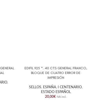
S GENERAL
EDIFIL 925 *. 40 CTS GENERAL FRANCO,
EDIFIL
AÑADIR AL CARRITO
AÑADIR A
IAL
BLOQUE DE CUATRO ERROR DE
FRA
IMPRESIÓN
ARIO
,
SELL
SELLOS
,
ESPAÑA
,
I CENTENARIO
,
ESTADO ESPAÑOL
20,00
€
IVA incl.