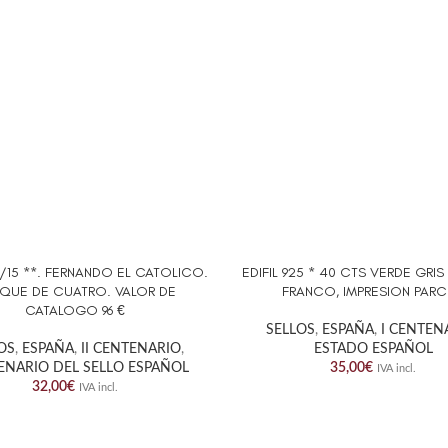
111/15 **. FERNANDO EL CATOLICO.
EDIFIL 925 * 40 CTS VERDE GRI
AL CARRITO
AÑADIR AL CARRITO
QUE DE CUATRO. VALOR DE
FRANCO, IMPRESION PARC
CATALOGO 96 €
SELLOS
,
ESPAÑA
,
I CENTEN
OS
,
ESPAÑA
,
II CENTENARIO
,
ESTADO ESPAÑOL
ENARIO DEL SELLO ESPAÑOL
35,00
€
IVA incl.
32,00
€
IVA incl.