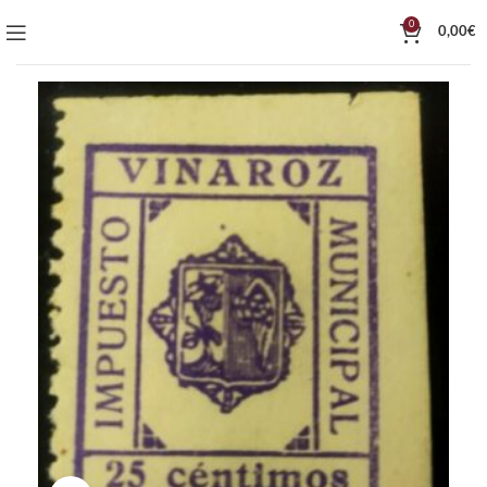
0
0,00
€