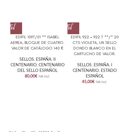
EDIFIL 1097/01 ** ISABEL
EDIFIL 922 + 922 T **/* 20
ED
AEREA, BLOQUE DE CUATRO.
CTS VIOLETA, UN SELLO
G
VALOR DE CATÁLOGO 140 €
DONDO BLANCO EN EL
CARTUCHO DE VALOR.
SELLOS
,
ESPAÑA
,
II
CENTENARIO
,
CENTENARIO
SELLOS
,
ESPAÑA
,
I
DEL SELLO ESPAÑOL
CENTENARIO
,
ESTADO
80,00
€
ESPAÑOL
IVA incl.
45,00
€
IVA incl.