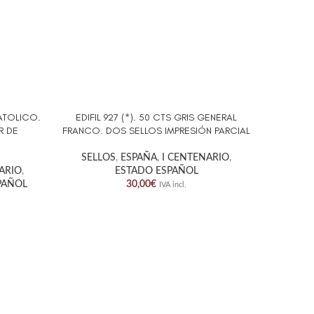
CATOLICO.
EDIFIL 927 (*). 50 CTS GRIS GENERAL
EDIFIL 
AÑADIR AL CARRITO
AÑADIR A
R DE
FRANCO. DOS SELLOS IMPRESIÓN PARCIAL
FRANCO
SELLOS
,
ESPAÑA
,
I CENTENARIO
,
SELL
NARIO
,
ESTADO ESPAÑOL
PAÑOL
30,00
€
IVA incl.