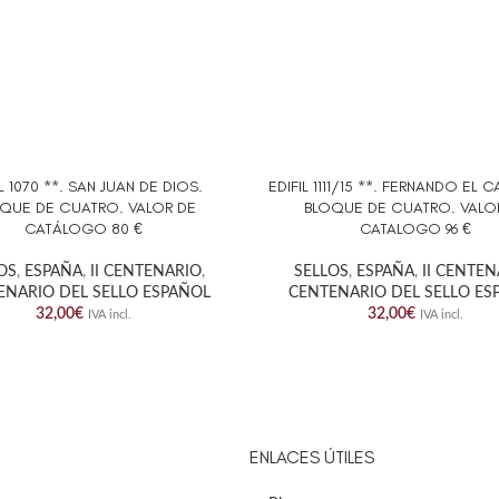
IL 1070 **. SAN JUAN DE DIOS.
EDIFIL 1111/15 **. FERNANDO EL 
AL CARRITO
AÑADIR AL CARRITO
QUE DE CUATRO. VALOR DE
BLOQUE DE CUATRO. VALO
CATÁLOGO 80 €
CATALOGO 96 €
OS
,
ESPAÑA
,
II CENTENARIO
,
SELLOS
,
ESPAÑA
,
II CENTE
ENARIO DEL SELLO ESPAÑOL
CENTENARIO DEL SELLO ES
32,00
€
32,00
€
IVA incl.
IVA incl.
ENLACES ÚTILES