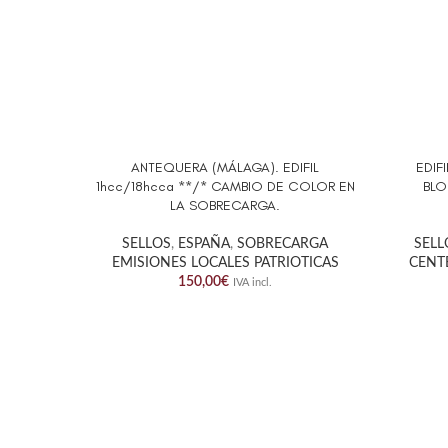
ANTEQUERA (MÁLAGA). EDIFIL
EDIF
AÑADIR AL CARRITO
AÑADIR 
1hcc/18hcca **/* CAMBIO DE COLOR EN
BLO
LA SOBRECARGA.
SELLOS
,
ESPAÑA
,
SOBRECARGA
SELL
EMISIONES LOCALES PATRIOTICAS
CENT
150,00
€
IVA incl.