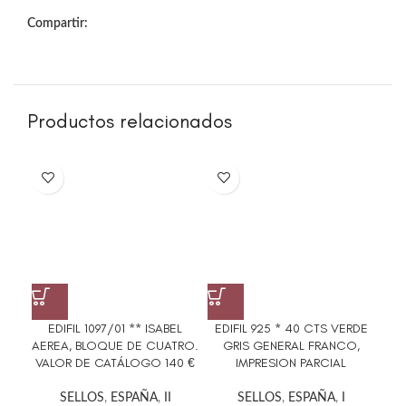
Compartir:
Productos relacionados
EDIFIL 1097/01 ** ISABEL
EDIFIL 925 * 40 CTS VERDE
ED
AEREA, BLOQUE DE CUATRO.
GRIS GENERAL FRANCO,
G
VALOR DE CATÁLOGO 140 €
IMPRESION PARCIAL
P
SELLOS
,
ESPAÑA
,
II
SELLOS
,
ESPAÑA
,
I