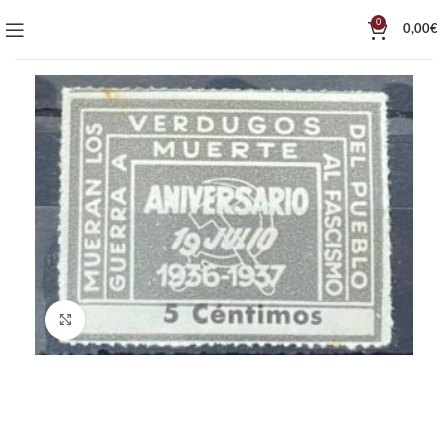
0
0,00
€
Click to enlarge