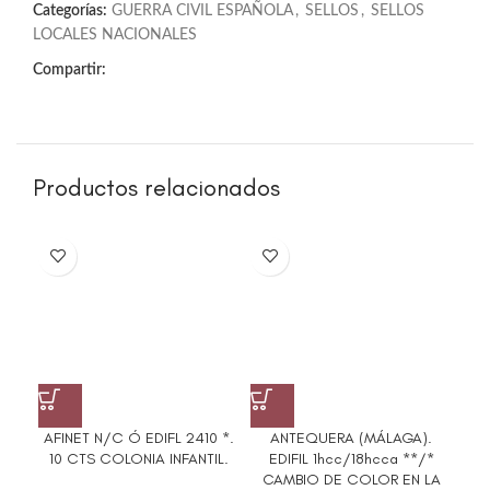
Categorías:
GUERRA CIVIL ESPAÑOLA
,
SELLOS
,
SELLOS
LOCALES NACIONALES
Compartir:
Productos relacionados
AFINET N/C Ó EDIFL 2410 *.
ANTEQUERA (MÁLAGA).
ED
10 CTS COLONIA INFANTIL.
EDIFIL 1hcc/18hcca **/*
C
CAMBIO DE COLOR EN LA