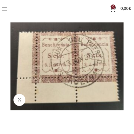
0
0,00
€
Click to enlarge