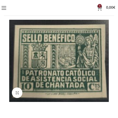
0
0,00
€
Click to enlarge