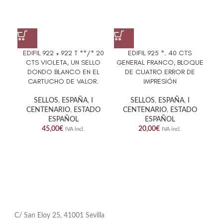
EDIFIL 922 + 922 T **/* 20
EDIFIL 925 *. 40 CTS
ED
CTS VIOLETA, UN SELLO
GENERAL FRANCO, BLOQUE
GR
DONDO BLANCO EN EL
DE CUATRO ERROR DE
CARTUCHO DE VALOR.
IMPRESIÓN
SELLOS
,
ESPAÑA
,
I
SELLOS
,
ESPAÑA
,
I
CENTENARIO
,
ESTADO
CENTENARIO
,
ESTADO
ESPAÑOL
ESPAÑOL
45,00
€
20,00
€
IVA incl.
IVA incl.
C/ San Eloy 25, 41001 Sevilla