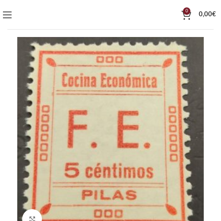
0
0,00
€
Click to enlarge