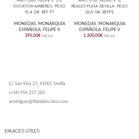
AÑO 1588. FELIPE II. 1/2
AÑO 1730. FELIPE V. 8
DUCATON AMBERES. PESO
REALES PLATA SEVILLA. PESO
R
15,4 GR. REF F7
26,3 GR. REFF2
CH
MONEDAS
,
MONARQUIA
MONEDAS
,
MONARQUIA
ESPAÑOLA
,
FELIPE II
ESPAÑOLA
,
FELIPE V
M
395,00
€
1.300,00
€
IVA incl.
IVA incl.
C/ San Eloy 25, 41001 Sevilla
(+34) 954 227 283
arodriguez@filateliahcolon.com
ENLACES ÚTILES