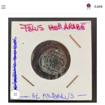
0
0,00
€
Click to enlarge