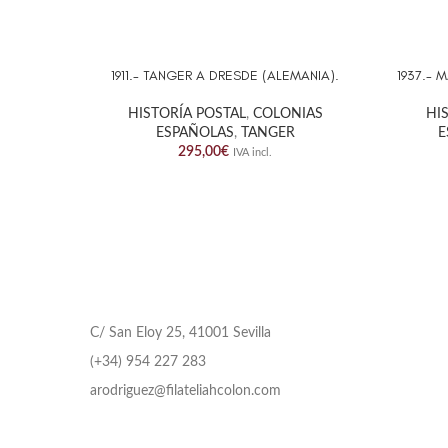
1911.- TANGER A DRESDE (ALEMANIA).
1937.- 
AÑADIR AL CARRITO
AÑADIR 
HISTORÍA POSTAL
,
COLONIAS
HI
ESPAÑOLAS
,
TANGER
E
295,00
€
IVA incl.
C/ San Eloy 25, 41001 Sevilla
(+34) 954 227 283
arodriguez@filateliahcolon.com