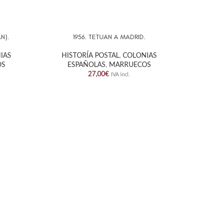
N).
1956. TETUAN A MADRID.
BARCELO
AÑADIR AL CARRITO
AÑADIR A
IAS
HISTORÍA POSTAL
,
COLONIAS
OS
ESPAÑOLAS
,
MARRUECOS
HIST
27,00
€
IVA incl.