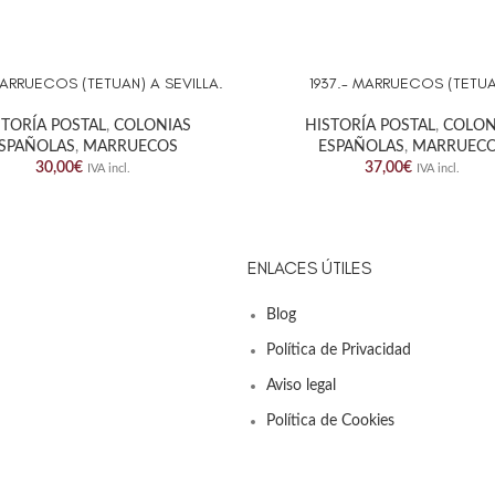
MARRUECOS (TETUAN) A SEVILLA.
1937.- MARRUECOS (TETUA
AL CARRITO
AÑADIR AL CARRITO
STORÍA POSTAL
,
COLONIAS
HISTORÍA POSTAL
,
COLON
SPAÑOLAS
,
MARRUECOS
ESPAÑOLAS
,
MARRUEC
30,00
€
37,00
€
IVA incl.
IVA incl.
ENLACES ÚTILES
Blog
Política de Privacidad
Aviso legal
Política de Cookies