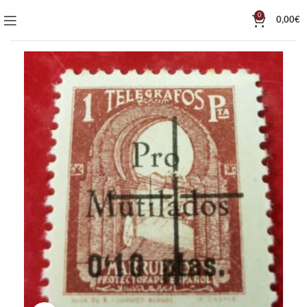
0
0,00
€