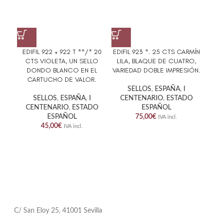
EDIFIL 922 + 922 T **/* 20
EDIFIL 923 *. 25 CTS CARMÍN
ED
CTS VIOLETA, UN SELLO
LILA, BLAQUE DE CUATRO,
G
DONDO BLANCO EN EL
VARIEDAD DOBLE IMPRESIÓN.
CARTUCHO DE VALOR.
SELLOS
,
ESPAÑA
,
I
SELLOS
,
ESPAÑA
,
I
CENTENARIO
,
ESTADO
CENTENARIO
,
ESTADO
ESPAÑOL
ESPAÑOL
75,00
€
IVA incl.
45,00
€
IVA incl.
C/ San Eloy 25, 41001 Sevilla