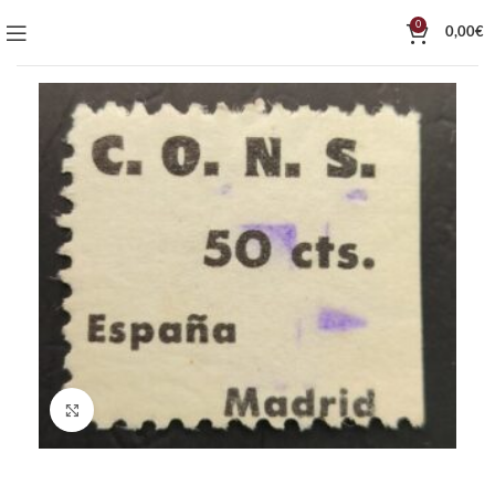
0
0,00
€
Click to enlarge