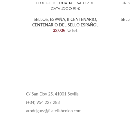
BLOQUE DE CUATRO. VALOR DE
UN 
CATALOGO 96 €
SELLOS
,
ESPAÑA
,
II CENTENARIO
,
SEL
CENTENARIO DEL SELLO ESPAÑOL
32,00
€
IVA incl.
C/ San Eloy 25, 41001 Sevilla
(+34) 954 227 283
arodriguez@filateliahcolon.com