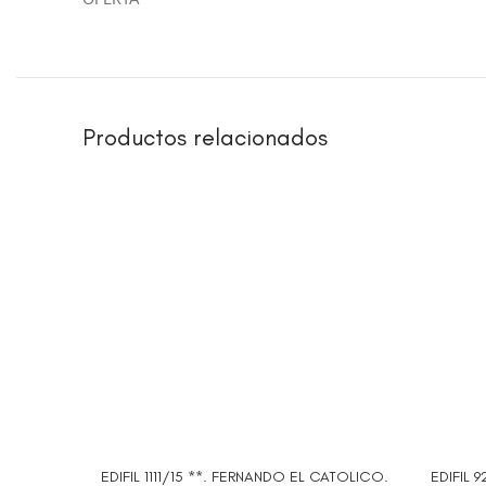
OFERTA
Productos relacionados
EDIFIL 1111/15 **. FERNANDO EL CATOLICO.
EDIFIL 
AÑADIR AL CARRITO
AÑADIR 