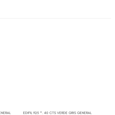
GENERAL
EDIFIL 925 *. 40 CTS VERDE GRIS GENERAL
EDIFIL
AÑADIR AL CARRITO
AÑADIR A