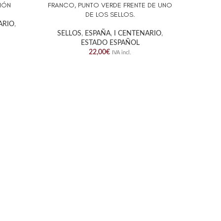
IÓN
FRANCO, PUNTO VERDE FRENTE DE UNO
FRANCO. 
DE LOS SELLOS.
ARIO
,
SELL
SELLOS
,
ESPAÑA
,
I CENTENARIO
,
ESTADO ESPAÑOL
22,00
€
IVA incl.