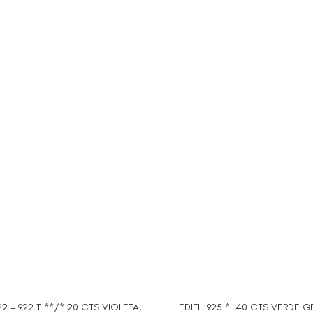
922 + 922 T **/* 20 CTS VIOLETA,
EDIFIL 925 *. 40 CTS VERDE 
AL CARRITO
AÑADIR AL CARRITO