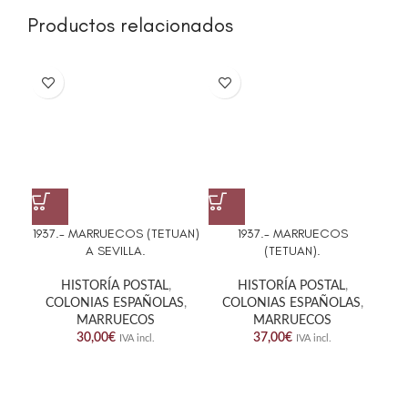
Productos relacionados
1937.- MARRUECOS (TETUAN)
1937.- MARRUECOS
1
A SEVILLA.
(TETUAN).
ED
HISTORÍA POSTAL
,
HISTORÍA POSTAL
,
COLONIAS ESPAÑOLAS
,
COLONIAS ESPAÑOLAS
,
C
MARRUECOS
MARRUECOS
30,00
€
37,00
€
IVA incl.
IVA incl.