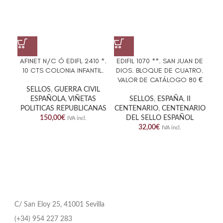
AFINET N/C Ó EDIFL 2410 *.
EDIFIL 1070 **. SAN JUAN DE
E
10 CTS COLONIA INFANTIL.
DIOS. BLOQUE DE CUATRO.
AER
VALOR DE CATÁLOGO 80 €
VA
SELLOS
,
GUERRA CIVIL
ESPAÑOLA
,
VIÑETAS
SELLOS
,
ESPAÑA
,
II
POLITICAS REPUBLICANAS
CENTENARIO
,
CENTENARIO
CE
150,00
€
DEL SELLO ESPAÑOL
IVA incl.
32,00
€
IVA incl.
C/ San Eloy 25, 41001 Sevilla
(+34) 954 227 283