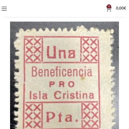
0
0,00
€